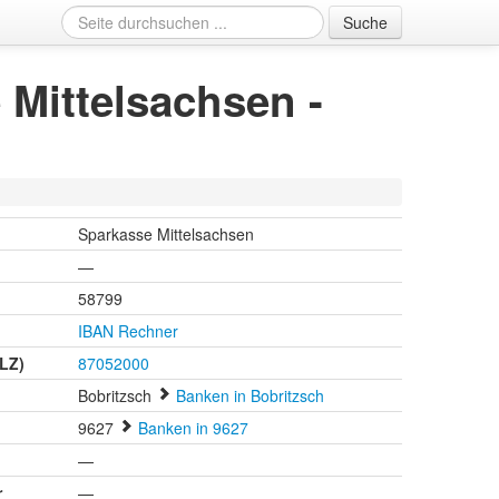
Suche
Mittelsachsen -
Sparkasse Mittelsachsen
—
58799
IBAN Rechner
BLZ)
87052000
Bobritzsch
Banken in Bobritzsch
9627
Banken in 9627
n
—
r
—