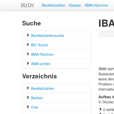
BlzDir
Bankleitzahlen
/
Glossar
/
IBAN-Nummer
IB
Suche
Bankleitzahlensuche
BIC Suche
IBAN Rechner
IBAN prüfen
IBAN steh
Verzeichnis
Austausch
keine län
Problem d
Bankleitzahlen
internati
Aufbau d
Banken
In Deutsc
Orte
2-stel