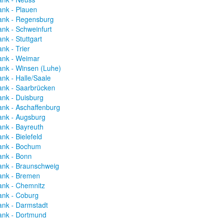
ank - Plauen
ank - Regensburg
ank - Schweinfurt
nk - Stuttgart
nk - Trier
ank - Weimar
ank - Winsen (Luhe)
ank - Halle/Saale
ank - Saarbrücken
ank - Duisburg
ank - Aschaffenburg
ank - Augsburg
ank - Bayreuth
nk - Bielefeld
ank - Bochum
ank - Bonn
ank - Braunschweig
ank - Bremen
ank - Chemnitz
ank - Coburg
ank - Darmstadt
ank - Dortmund