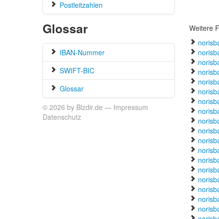
Postleitzahlen
Glossar
Weitere F
norisb
IBAN-Nummer
norisb
norisb
SWIFT-BIC
norisb
norisb
Glossar
norisb
norisb
© 2026 by Blzdir.de —
Impressum
norisba
Datenschutz
norisb
norisb
norisb
norisb
norisb
norisb
noris
norisb
norisb
norisb
norisb