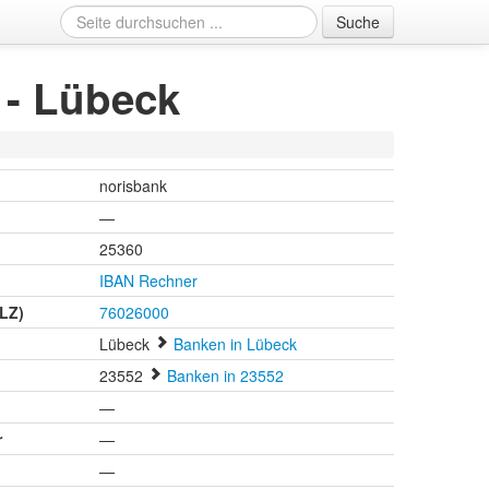
Suche
 - Lübeck
norisbank
—
25360
IBAN Rechner
BLZ)
76026000
Lübeck
Banken in Lübeck
23552
Banken in 23552
n
—
r
—
—