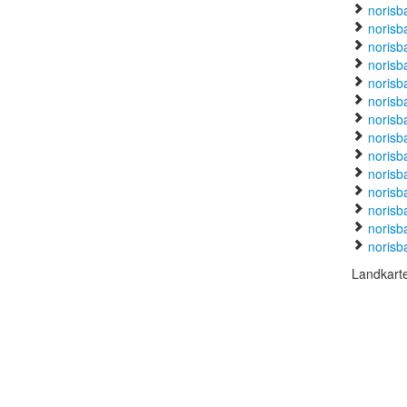
norisb
norisb
norisb
norisb
norisba
norisb
norisb
norisb
norisb
norisb
norisb
norisb
norisb
norisb
Landkart