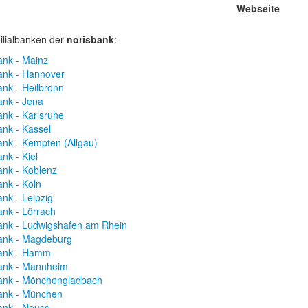
Webseite
ilialbanken der
norisbank
:
ank - Mainz
ank - Hannover
ank - Heilbronn
ank - Jena
ank - Karlsruhe
ank - Kassel
ank - Kempten (Allgäu)
nk - Kiel
ank - Koblenz
ank - Köln
ank - Leipzig
ank - Lörrach
ank - Ludwigshafen am Rhein
ank - Magdeburg
bank - Hamm
ank - Mannheim
ank - Mönchengladbach
ank - München
ank - Neuss