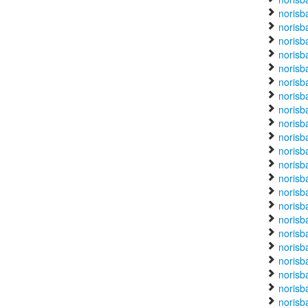
norisb
norisb
norisb
norisba
norisba
norisb
norisb
norisb
norisb
norisb
norisb
norisb
norisb
norisba
norisb
norisb
norisb
norisb
norisb
norisb
norisb
norisb