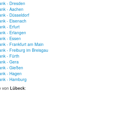
ank - Dresden
ank - Aachen
ank - Düsseldorf
ank - Eisenach
nk - Erfurt
ank - Erlangen
ank - Essen
ank - Frankfurt am Main
ank - Freiburg im Breisgau
ank - Fürth
ank - Gera
ank - Gießen
ank - Hagen
ank - Hamburg
e von
Lübeck
: