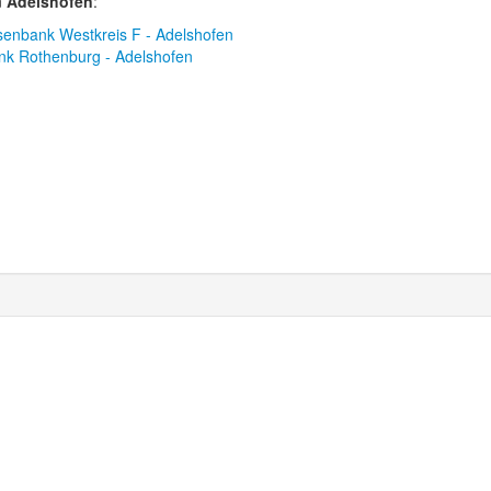
n
Adelshofen
:
isenbank Westkreis F - Adelshofen
k Rothenburg - Adelshofen