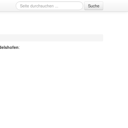
Suche
delshofen
: