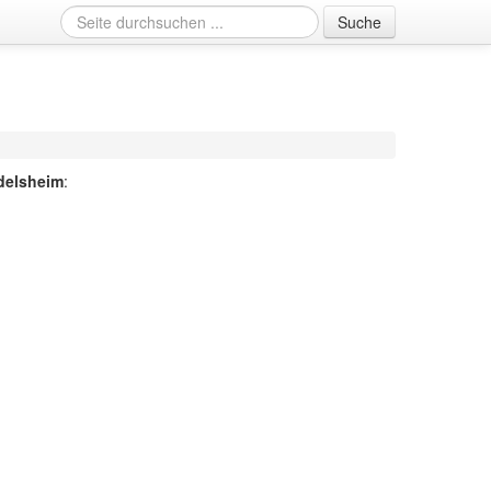
Suche
delsheim
: