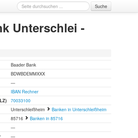
Suche
k Unterschlei -
Baader Bank
BDWBDEMMXXX
—
IBAN Rechner
BLZ)
70033100
Unterschleißheim
Banken in Unterschleißheim
85716
Banken in 85716
n
—
r
—