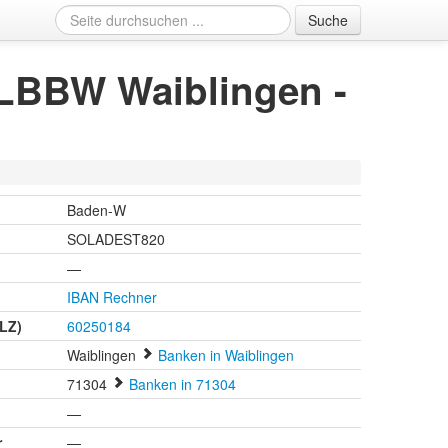
Suche
LBBW Waiblingen -
Baden-W
SOLADEST820
—
IBAN Rechner
BLZ)
60250184
Waiblingen
Banken in Waiblingen
71304
Banken in 71304
n
—
r
—