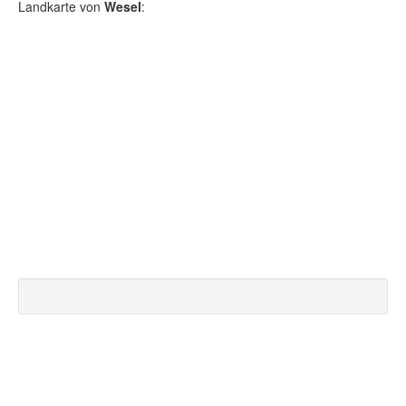
Landkarte von
Wesel
: