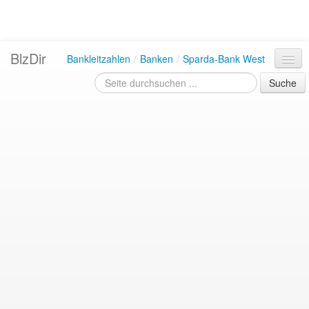
BlzDir
Bankleitzahlen
/
Banken
/
Sparda-Bank West
Suche