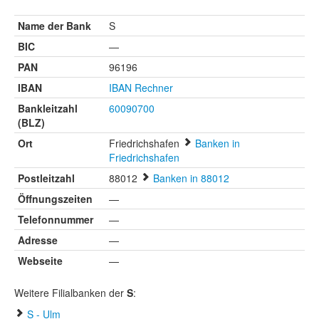
Name der Bank
S
BIC
—
PAN
96196
IBAN
IBAN Rechner
Bankleitzahl
60090700
(BLZ)
Ort
Friedrichshafen
Banken in
Friedrichshafen
Postleitzahl
88012
Banken in 88012
Öffnungszeiten
—
Telefonnummer
—
Adresse
—
Webseite
—
Weitere Filialbanken der
S
:
S - Ulm