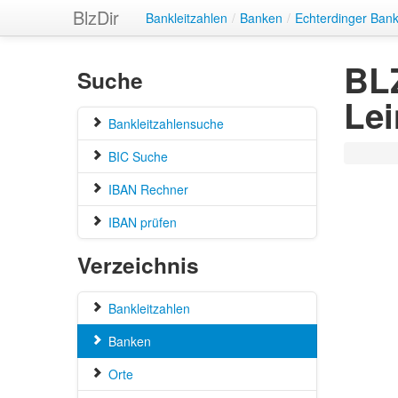
BlzDir
Bankleitzahlen
/
Banken
/
Echterdinger Ban
BLZ
Suche
Lei
Bankleitzahlensuche
BIC Suche
IBAN Rechner
IBAN prüfen
Verzeichnis
Bankleitzahlen
Banken
Orte