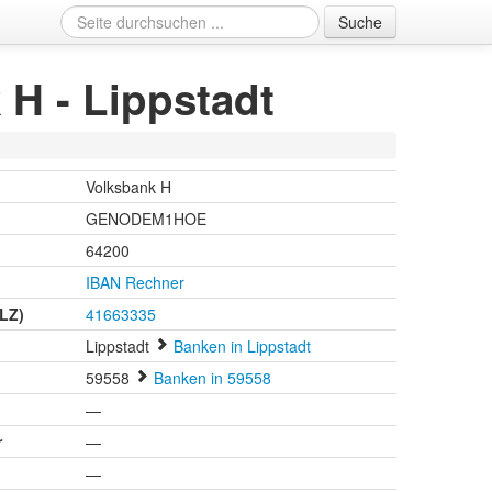
Suche
H - Lippstadt
Volksbank H
GENODEM1HOE
64200
IBAN Rechner
BLZ)
41663335
Lippstadt
Banken in Lippstadt
59558
Banken in 59558
n
—
r
—
—