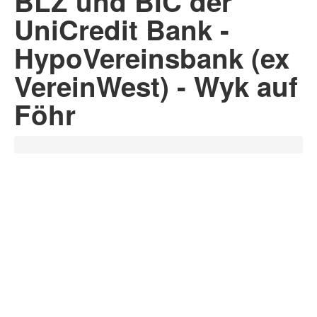
BLZ und BIC der
UniCredit Bank -
HypoVereinsbank (ex
VereinWest) - Wyk auf
Föhr